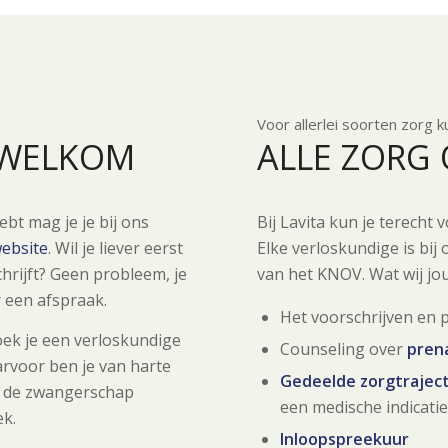
Voor allerlei soorten zorg k
 WELKOM
ALLE ZORG
bt mag je je bij ons
Bij Lavita kun je terecht
ebsite
. Wil je liever eerst
Elke verloskundige is bij
chrijft? Geen probleem, je
van het KNOV. Wat wij j
 een afspraak.
Het voorschrijven en 
oek je een verloskundige
Counseling over
pren
arvoor ben je van harte
Gedeelde zorgtrajec
in de zwangerschap
een medische indicati
k.
Inloopspreekuur