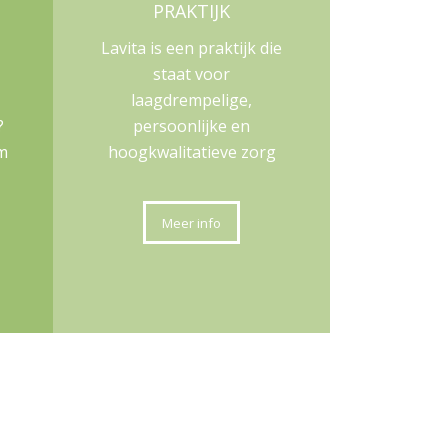
PRAKTIJK
o
Lavita is een praktijk die
staat voor
laagdrempelige,
?
persoonlijke en
am
hoogkwalitatieve zorg
Meer info