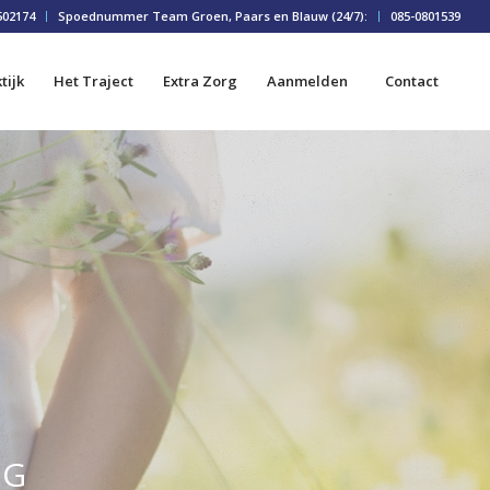
502174
Spoednummer Team Groen, Paars en Blauw (24/7):
085-0801539
tijk
Het Traject
Extra Zorg
Aanmelden
Contact
IG